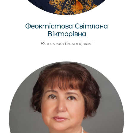
Феоктістова Світлана
Вікторівна
Вчителька біології, хімії