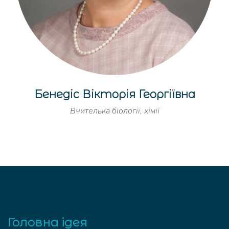
Бенедіс Вікторія Георгіївна
Вчителька біології, хімії
Головна ідея