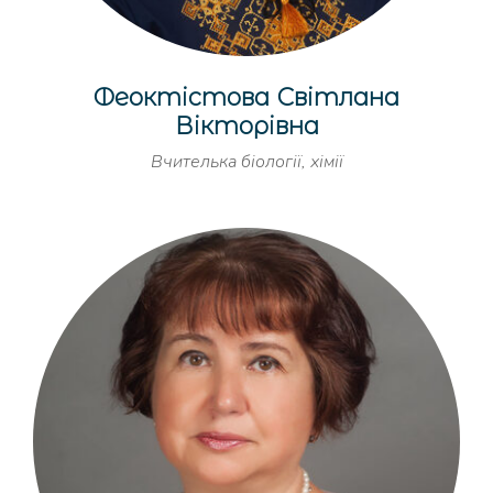
Феоктістова Світлана
Вікторівна
Вчителька біології, хімії