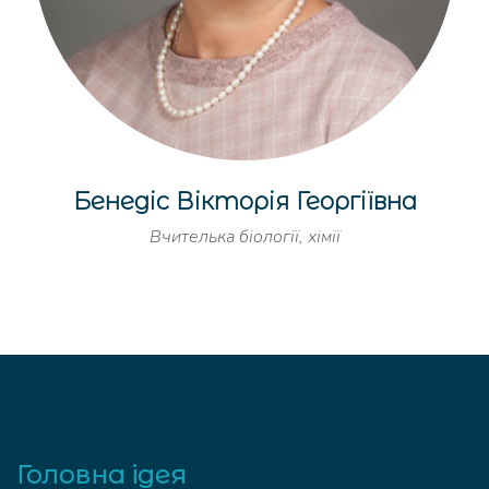
Бенедіс Вікторія Георгіївна
Вчителька біології, хімії
Головна ідея