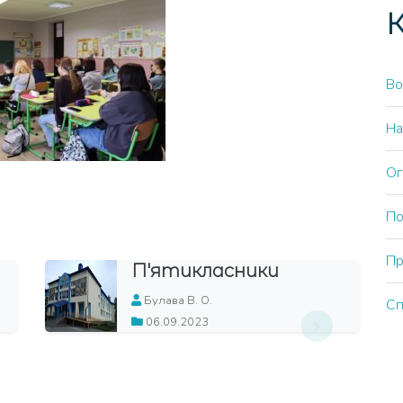
К
Во
На
Ог
По
Пр
П'ятикласники
Булава В. О.
Сп
06.09.2023