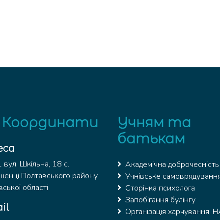
 Координати
Учням та
батькам
еса
вул. Шкільна, 18 с.
Академічна доброчесність
шенці Полтавського району
Учнівське самоврядуванн
ської області
Сторінка психолога
Запобігання булінгу
il
Організація харчування, 