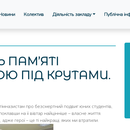
Новини
Колектив
Діяльність закладу
Публічна ін
Ь ПАМ’ЯТІ
ОЮ ПІД КРУТАМИ.
 гімназистам про безсмертний подвиг юних студентів,
оклавши на її вівтар найцінніше – власне життя.
 адже герої – це ті найкращі, яких ми втратили.