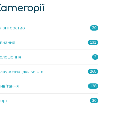
атегорії
лонтерство
20
вчання
131
олошення
2
заурочна_діяльність
265
ивітання
128
Зустріч з поліцейським
офіцером
орт
30
Щербанівської
громади!
Булава В. О.
14.09.2023