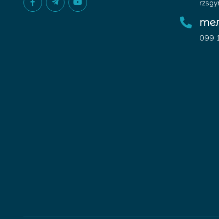
rzsg
те
099 