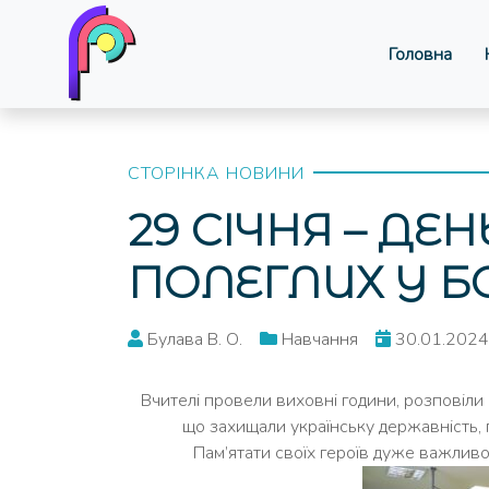
Головна
СТОРІНКА НОВИНИ
29 СІЧНЯ – ДЕН
ПОЛЕГЛИХ У Б
Булава В. О.
Навчання
30.01.2024
Вчителі провели виховні години, розповіли
що захищали українську державність, п
Пам’ятати своїх героїв дуже важливо,