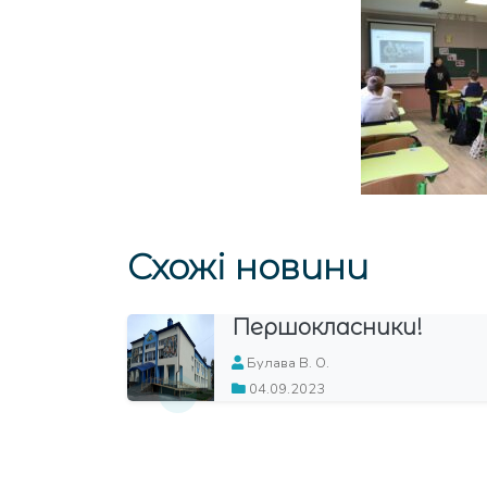
Схожі новини
кімната
Першокласники!
й
Булава В. О.
04.09.2023