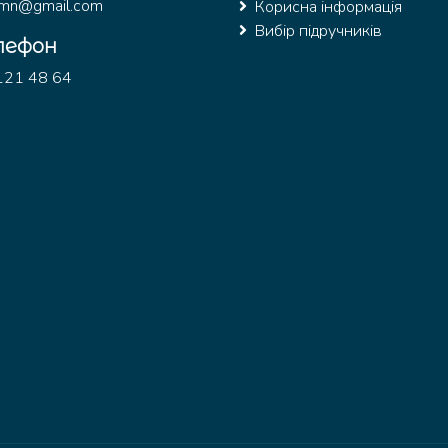
ymn@gmail.com
Корисна інформація
Вибір підручників
лефон
121 48 64