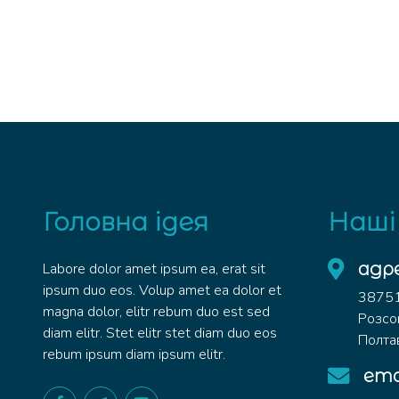
Головна ідея
Наші
адр
Labore dolor amet ipsum ea, erat sit
ipsum duo eos. Volup amet ea dolor et
38751 
magna dolor, elitr rebum duo est sed
Розсо
diam elitr. Stet elitr stet diam duo eos
Полтав
rebum ipsum diam ipsum elitr.
ema