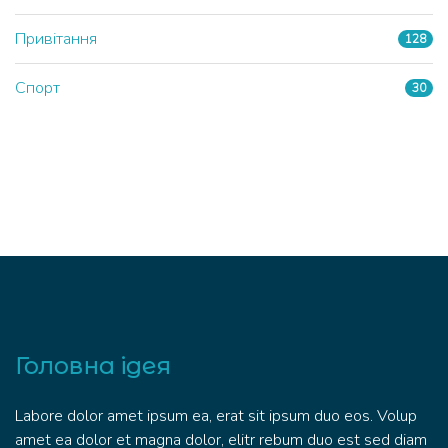
Привітання
128
Спорт
30
Головна ідея
Labore dolor amet ipsum ea, erat sit ipsum duo eos. Volup
amet ea dolor et magna dolor, elitr rebum duo est sed diam