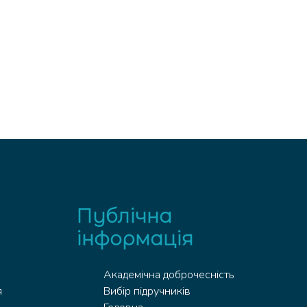
Вовк Т. Ю.
05.12.2022
Публічна
інформація
Академічна доброчесність
я
Вибір підручників