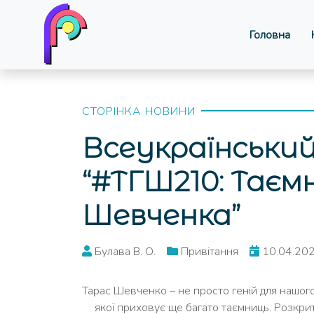
Головна
СТОРІНКА НОВИНИ
Всеукраїнський
“#ТГШ210: Таєм
Шевченка”
Булава В. О.
Привітання
10.04.20
Тарас Шевченко – не просто геній для нашого
якої приховує ще багато таємниць. Розкрити 