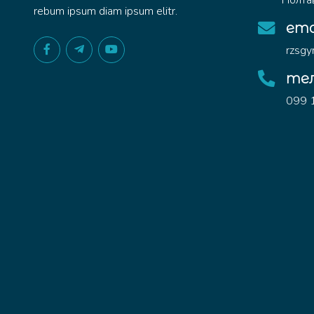
Полтав
rebum ipsum diam ipsum elitr.
ema
rzsg
те
099 