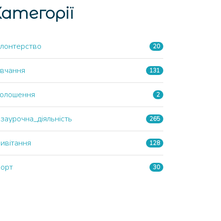
атегорії
лонтерство
20
вчання
131
олошення
2
заурочна_діяльність
265
ивітання
128
орт
30
З Днем волонтера!