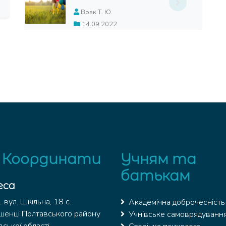
Вовк Т. Ю.
14.09.2022
 Координати
Учням та
батькам
еса
вул. Шкільна, 18 с.
Академічна доброчесність
шенці Полтавського району
Учнівське самоврядуванн