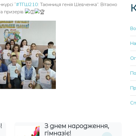
курсі “
#ТГШ210
: Таємниця генія Шевченка”. Вітаємо
К
та призерів
Во
На
Ог
По
Пр
Сп
!
З днем народження,
гімназіє!