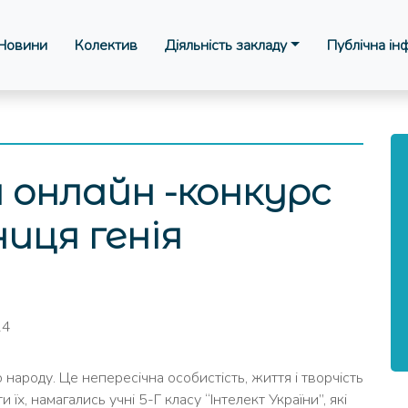
Новини
Колектив
Діяльність закладу
Публічна ін
 онлайн -конкурс
ниця генія
24
 народу. Це непересічна особистість, життя і творчість
їх, намагались учні 5-Г класу “Інтелект України”, які