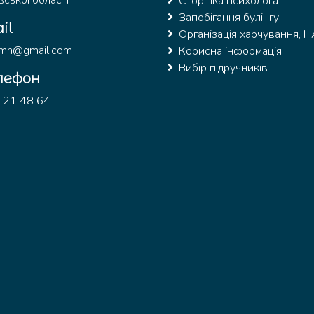
ської області
Сторінка психолога
Запобігання булінгу
il
Організація харчування, 
ymn@gmail.com
Корисна інформація
Вибір підручників
лефон
121 48 64