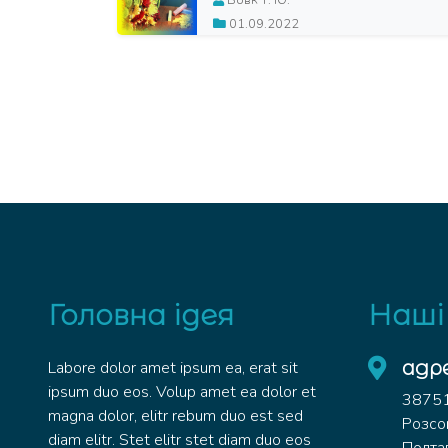
Вовк Т. Ю.
01.09.2022
Головна ідея
Наші
адр
Labore dolor amet ipsum ea, erat sit
ipsum duo eos. Volup amet ea dolor et
38751 
magna dolor, elitr rebum duo est sed
Розсо
diam elitr. Stet elitr stet diam duo eos