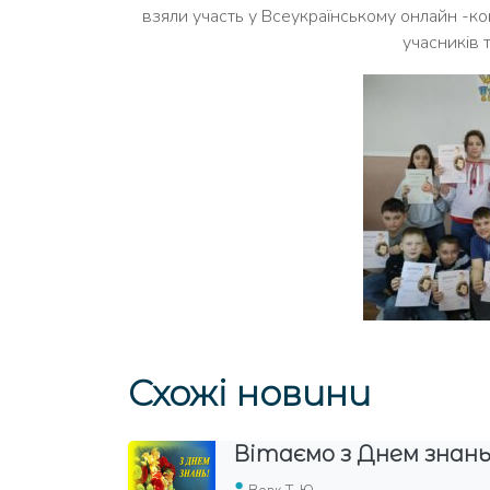
взяли участь у Всеукраїнському онлайн -кон
учасників 
Схожі новини
 ЗСУ!
Вітаємо з Днем знань