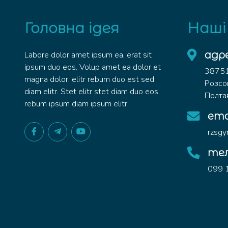
Головна ідея
Наші
адр
Labore dolor amet ipsum ea, erat sit
ipsum duo eos. Volup amet ea dolor et
38751 
magna dolor, elitr rebum duo est sed
Розсо
diam elitr. Stet elitr stet diam duo eos
Полтав
rebum ipsum diam ipsum elitr.
ema
rzsg
те
099 