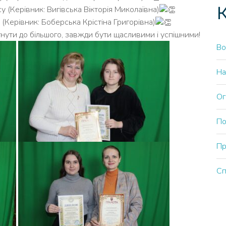
К
 (Керівник: Вигівська Вікторія Миколаївна)
(Керівник: Боберська Крістіна Григорівна)
нути до більшого, завжди бути щасливими і успішними!
Во
На
Ог
По
Пр
Сп