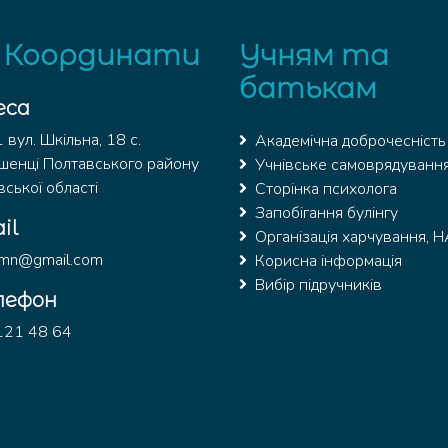
 Координати
Учням та
батькам
еса
вул. Шкільна, 18 с.
Академічна доброчесність
шенці Полтавського району
Учнівське самоврядуванн
ської області
Сторінка психолога
Запобігання булінгу
il
Організація харчування, 
ymn@gmail.com
Корисна інформація
Вибір підручників
лефон
121 48 64