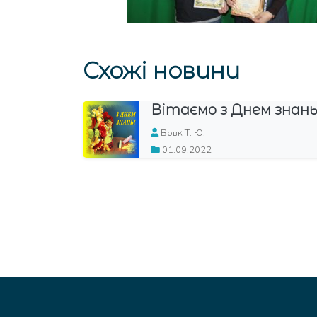
Схожі новини
Вітаємо з Днем знань!
З дн
гімна
Вовк Т. Ю.
01.09.2022
Вовк 
14.09