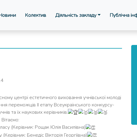
Новини
Колектив
Діяльність закладу
Публічна ін
24
ному центрі естетичного виховання учнівської молоді
ня переможців ІІ етапу Всеукраїнського конкурсу-
чнів та їх наукових керівників.
Вітаємо:
асу (Керівник: Рощак Юлія Василівна)
(Керівник: Бенедіс Вікторія Георгіївна)