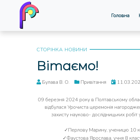
Головна
СТОРІНКА НОВИНИ
Вітаємо!
Булава В. О.
Привітання
11.03.20
09 березня 2024 року в Полтавському облас
відбулася Урочиста церемонія нагороджен
захисту науково- дослідницьких робіт у
✓Перлову Марину, ученицю 10 кл
✓Фаустова Ярослава, учня 8 класу 