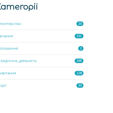
атегорії
лонтерство
20
вчання
131
олошення
2
заурочна_діяльність
265
ивітання
128
орт
30