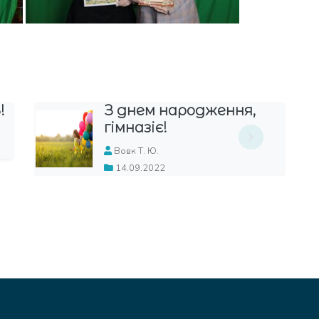
ем народження,
З Днем во
зіє!
Вовк Т. Ю.
Т. Ю.
05.12.2022
.2022