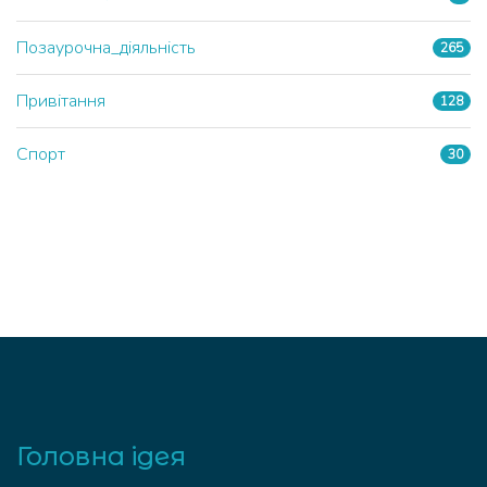
Позаурочна_діяльність
265
Привітання
128
Спорт
30
Головна ідея