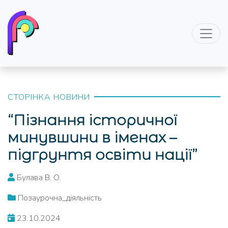
СТОРІНКА НОВИНИ
“Пізнання історичної
минувшини в іменах –
підгрунтя освіти нації”
Булава В. О.
Позаурочна_діяльність
23.10.2024