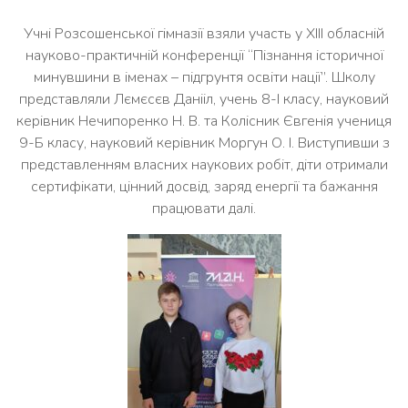
Учні Розсошенської гімназії взяли участь у ХІІІ обласній
науково-практичній конференції “Пізнання історичної
минувшини в іменах – підгрунтя освіти нації”. Школу
представляли Лємєсєв Данііл, учень 8-І класу, науковий
керівник Нечипоренко Н. В. та Колісник Євгенія учениця
9-Б класу, науковий керівник Моргун О. І. Виступивши з
представленням власних наукових робіт, діти отримали
сертифікати, цінний досвід, заряд енергії та бажання
працювати далі.