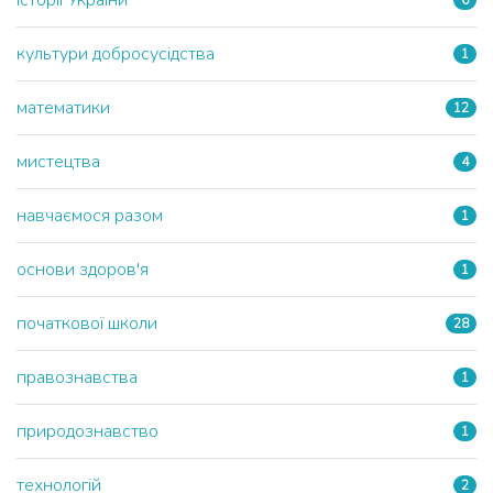
історії України
6
культури добросусідства
1
математики
12
мистецтва
4
навчаємося разом
1
основи здоров'я
1
початкової школи
28
правознавства
1
природознавство
1
технологій
2