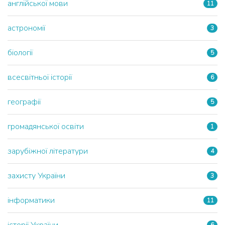
англійської мови
11
астрономії
3
біології
5
всесвітньої історії
6
географії
5
громадянської освіти
1
зарубіжної літератури
4
захисту України
3
інформатики
11