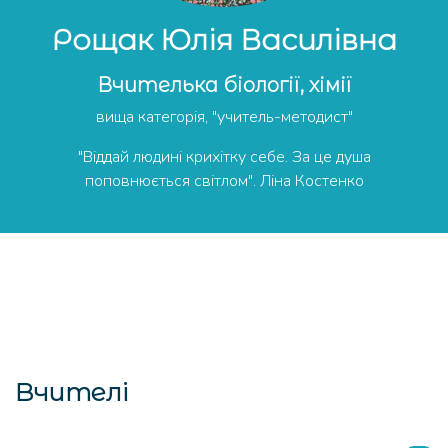
Рощак Юлія Василівна
Вчителька біології, хімії
вища категорія, "учитель-методист"
"Віддай людині крихітку себе. За це душа
поповнюється світлом". Ліна Костенко
Вчителі