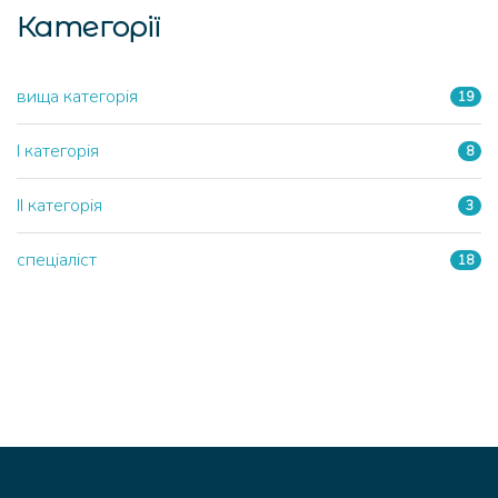
Категорії
вища категорія
19
І категорія
8
ІІ категорія
3
спеціаліст
18